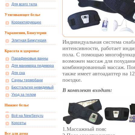
Для всего тела
Утягивающее белье
Корректирующее
Украшения, Бижутерия
Элитная Бижутерия
Индивидуальная система снаб
интенсивности, работает инди
Красота и здоровье
пола. С помощью многофункц
Парафиновые ванны
возможен массаж для похудани
Для маникюра педикюра
комбинированный массаж. Пояс
также имеет автоадаптер на 12
Для сна
поездке.
Сауны термобани
Бюстгальтер невидимый
В комплект входит:
Уход за телом
Нижнее белье
Всё на NewSexy.ru
Корсеты
1.Массажный пояс
Все для дома