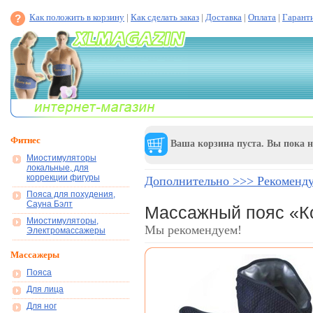
Как положить в корзину
|
Как сделать заказ
|
Доставка
|
Оплата
|
Гарант
Фитнес
Ваша корзина пуста. Вы пока н
Миостимуляторы
локальные, для
коррекции фигуры
Дополнительно >>> Рекоменд
Пояса для похудения,
Сауна Бэлт
Массажный пояс «К
Миостимуляторы,
Мы рекомендуем!
Электромассажеры
Массажеры
Пояса
Для лица
Для ног