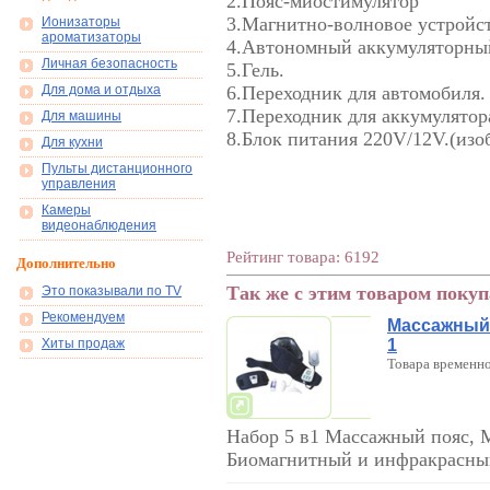
2.Пояс-миостимулятор
3.Магнитно-волновое устройст
Ионизаторы
ароматизаторы
4.Автономный аккумуляторны
Личная безопасность
5.Гель.
Для дома и отдыха
6.Переходник для автомобиля.
7.Переходник для аккумулятор
Для машины
8.Блок питания 220V/12V.(изо
Для кухни
Пульты дистанционного
управления
Камеры
видеонаблюдения
Рейтинг товара: 6192
Дополнительно
Так же с этим товаром поку
Это показывали по TV
Рекомендуем
Массажный 
Хиты продаж
1
Товара временно
Набор 5 в1 Массажный пояс, 
Биомагнитный и инфракрасны