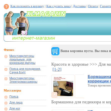
Как положить в корзину
|
Как сделать заказ
|
Доставка
|
Оплата
|
Гарант
Фитнес
Ваша корзина пуста. Вы пока н
Миостимуляторы
локальные, для
коррекции фигуры
Красота и здоровье >>> Для 
[1-2]
Пояса для похудения,
Сауна Бэлт
Бормашина
Миостимуляторы,
коррекции 
Электромассажеры
Товара временно
Массажеры
Пояса
Бормашина для педикюра и к
Для лица
Для ног