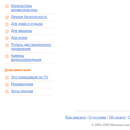
Ионизаторы
ароматизаторы
Личная безопасность
Для дома и отдыха
Для машины
Для кухни
Пульты дистанционного
управления
Камеры
видеонаблюдения
Дополнительно
Это показывали по TV
Рекомендуем
Хиты продаж
Как заказать
|
О доставке
|
Об оплате
|
© 2004-2009 Интернет-маг