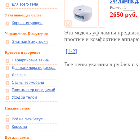
УФ лампа д
Для всего тела
Кол-во:
2650 руб.
Утягивающее белье
Корректирующее
Эта модель уф лампы предназн
Украшения, Бижутерия
простые и комфортные аппара
Элитная Бижутерия
[1-2]
Красота и здоровье
Парафиновые ванны
Все цены указаны в рублях с 
Для маникюра педикюра
Для сна
Сауны термобани
Бюстгальтер невидимый
Уход за телом
Нижнее белье
Всё на NewSexy.ru
Корсеты
Все для дома