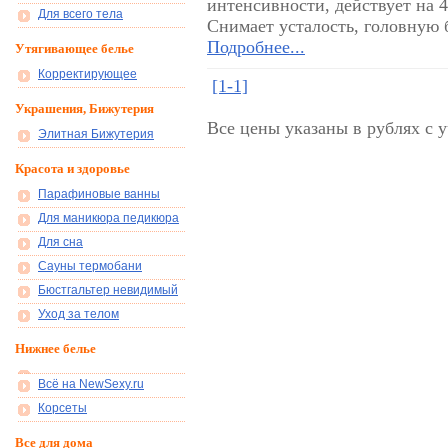
интенсивности, действует на 
Для всего тела
Снимает усталость, головную б
Подробнее...
Утягивающее белье
Корректирующее
[1-1]
Украшения, Бижутерия
Все цены указаны в рублях с 
Элитная Бижутерия
Красота и здоровье
Парафиновые ванны
Для маникюра педикюра
Для сна
Сауны термобани
Бюстгальтер невидимый
Уход за телом
Нижнее белье
Всё на NewSexy.ru
Корсеты
Все для дома