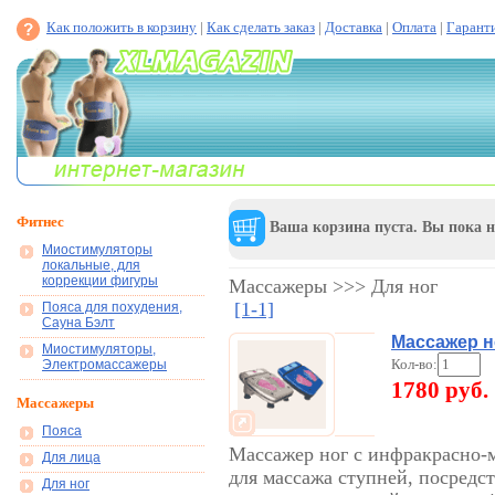
Как положить в корзину
|
Как сделать заказ
|
Доставка
|
Оплата
|
Гарант
Фитнес
Ваша корзина пуста. Вы пока н
Миостимуляторы
локальные, для
коррекции фигуры
Массажеры >>> Для ног
[1-1]
Пояса для похудения,
Сауна Бэлт
Массажер н
Миостимуляторы,
Кол-во:
Электромассажеры
1780 руб.
Массажеры
Пояса
Массажер ног с инфракрасно-
Для лица
для массажа ступней, посредс
Для ног