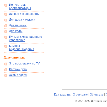
Ионизаторы
ароматизаторы
Личная безопасность
Для дома и отдыха
Для машины
Для кухни
Пульты дистанционного
управления
Камеры
видеонаблюдения
Дополнительно
Это показывали по TV
Рекомендуем
Хиты продаж
Как заказать
|
О доставке
|
Об оплате
|
© 2004-2009 Интернет-маг