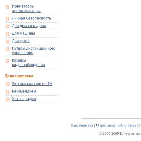
Ионизаторы
ароматизаторы
Личная безопасность
Для дома и отдыха
Для машины
Для кухни
Пульты дистанционного
управления
Камеры
видеонаблюдения
Дополнительно
Это показывали по TV
Рекомендуем
Хиты продаж
Как заказать
|
О доставке
|
Об оплате
|
© 2004-2009 Интернет-маг