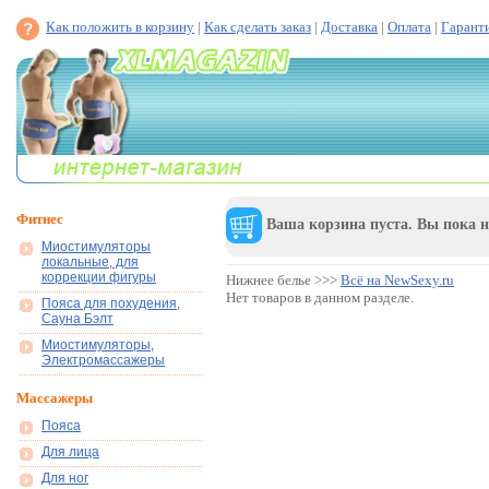
Как положить в корзину
|
Как сделать заказ
|
Доставка
|
Оплата
|
Гарант
Фитнес
Ваша корзина пуста. Вы пока н
Миостимуляторы
локальные, для
коррекции фигуры
Нижнее белье >>>
Всё на NewSexy.ru
Нет товаров в данном разделе.
Пояса для похудения,
Сауна Бэлт
Миостимуляторы,
Электромассажеры
Массажеры
Пояса
Для лица
Для ног