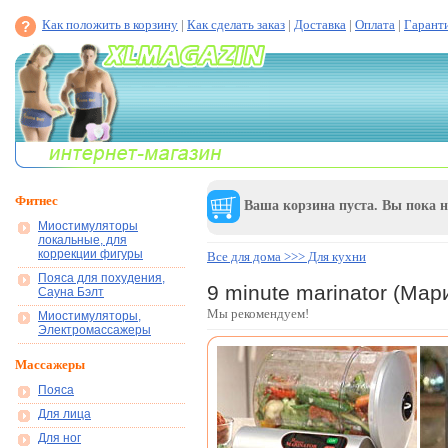
Как положить в корзину
|
Как сделать заказ
|
Доставка
|
Оплата
|
Гарант
Фитнес
Ваша корзина пуста. Вы пока н
Миостимуляторы
локальные, для
коррекции фигуры
Все для дома >>> Для кухни
Пояса для похудения,
9 minute marinator (Мар
Сауна Бэлт
Мы рекомендуем!
Миостимуляторы,
Электромассажеры
Массажеры
Пояса
Для лица
Для ног