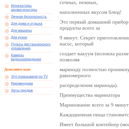
сочных, нежных,
Ионизаторы
ароматизаторы
наполненных вкусом блюд!
Личная безопасность
Это первый домашний прибор 
Для дома и отдыха
продукты всего за
Для машины
9 минут. Секрет приготовления
Для кухни
насос, который
Пульты дистанционного
управления
создает вакуум (волокна разл
Камеры
позволяя
видеонаблюдения
маринаду полностью проникну
Дополнительно
равномерного
Это показывали по TV
Рекомендуем
распределения маринада).
Хиты продаж
Преимущества маринатора
Маринование всего за 9 минут
Каждодневная пища становитс
Имеет большой контейнер (мо