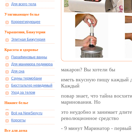
Для всего тела
Утягивающее белье
Корректирующее
Украшения, Бижутерия
Элитная Бижутерия
Красота и здоровье
Парафиновые ванны
Для маникюра педикюра
макарон? Вы хотели бы
Для сна
Сауны термобани
иметь вкусную пищу каждый де
Каждый
Бюстгальтер невидимый
Уход за телом
повар знает, что тайна восхи
маринования. Но
Нижнее белье
это неудобно и занимает длит
Всё на NewSexy.ru
революционное средство
Корсеты
- 9 минут Маринатор - первый
Все для дома